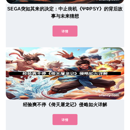
SEGA突如其来的决定：中止街机《ΨΦPSY》的背后故
事与未来猜想
详情
经验爽不停《倚天屠龙记》侵略如火详解
详情